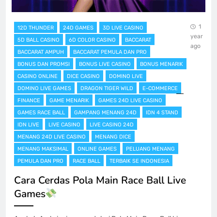
1
12D THUNDER
24D GAMES
3D LIVE CASINO
year
5D BALL CASINO
6D COLOR CASINO
BACCARAT
ago
BACCARAT AMPUH
BACCARAT PEMULA DAN PRO
BONUS DAN PROMSI
BONUS LIVE CASINO
BONUS MENARIK
CASINO ONLINE
DICE CASINO
DOMINO LIVE
DOMINO LIVE GAMES
DRAGON TIGER WILD
E-COMMERCE
FINANCE
GAME MENARIK
GAMES 24D LIVE CASINO
GAMES RACE BALL
GAMPANG MENANG 24D
IDN 4 STAND
IDN LIVE
LIVE CASINO
LIVE CASINO 24D
MENANG 24D LIVE CASINO
MENANG DICE
MENANG MAKSIMAL
ONLINE GAMES
PELUANG MENANG
PEMULA DAN PRO
RACE BALL
TERBAIK SE INDONESIA
Cara Cerdas Pola Main Race Ball Live
Games