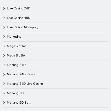
Live Casino 24D
Live Casino 48D
Live Casino Monopoly
Marketing
Mega Sic Bac
Mega Sic Bo
Menang 24D
Menang 24D Casino
Menang 24D Live Casino
Menang 3D
Menang 5D Ball