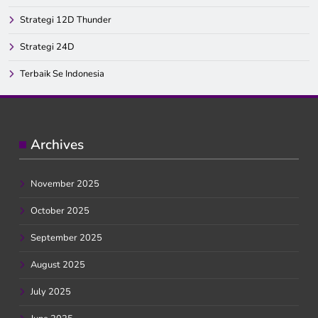
Strategi 12D Thunder
Strategi 24D
Terbaik Se Indonesia
Archives
November 2025
October 2025
September 2025
August 2025
July 2025