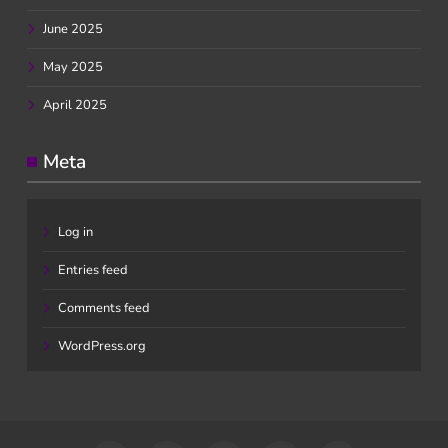
June 2025
May 2025
April 2025
Meta
Log in
Entries feed
Comments feed
WordPress.org