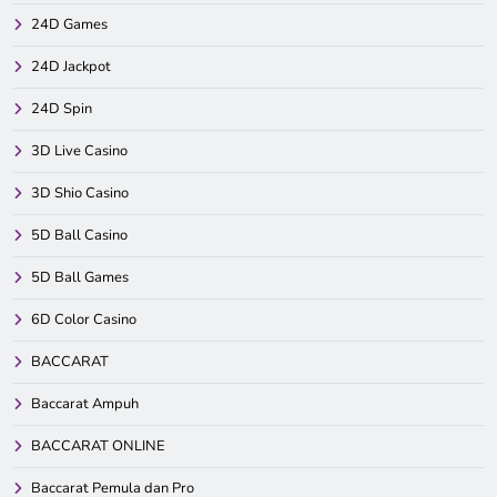
24D Games
24D Jackpot
24D Spin
3D Live Casino
3D Shio Casino
5D Ball Casino
5D Ball Games
6D Color Casino
BACCARAT
Baccarat Ampuh
BACCARAT ONLINE
Baccarat Pemula dan Pro