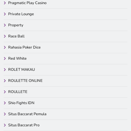
Pragmatic Play Casino
Private Lounge
Property
Race Ball
Rahasia Poker Dice
Red White
ROLET MAKAU
ROULETTE ONLINE
ROULLETE
Shio Fights IDN
Situs Baccarat Pemula
Situs Baccarat Pro