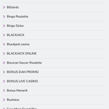
Billiards
Bingo Roulette
Bingo Sicbo
BLACKJACK
Blackjack casino
BLACKJACK ONLINE
Bocoran Soccer Roulette
BONUS DAN PROMSI
BONUS LIVE CASINO
Bonus Menarik
Business
Cara Main Grand Prix