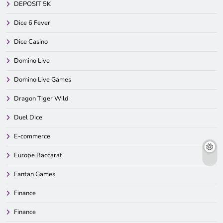
DEPOSIT 5K
Dice 6 Fever
Dice Casino
Domino Live
Domino Live Games
Dragon Tiger Wild
Duel Dice
E-commerce
Europe Baccarat
Fantan Games
Finance
Finance