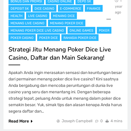
1
BONUS DAN PROMSI
CASINO ONLINE
DEPO 5K
year
DEPOSIT 5K
DICE CASINO
E-COMMERCE
FINANCE
ago
HEALTH
LIVE CASINO
MENANG DICE
MENANG LIVE CASINO
MENANG POKER DICE
MENANG POKER DICE LIVE CASINO
ONLINE GAMES
POKER
POKER CASINO
POKER DICE
RAHASIA POKER DICE
Strategi Jitu Menang Poker Dice Live
Casino, Daftar dan Main Sekarang!
Apakah Anda ingin merasakan sensasi dan keuntungan besar
dari permainan menang poker dice live casino? Kini saatnya
Anda bergabung dan mencoba peruntungan di dunia live
casino yang seru dan menantang ini. Dengan beberapa
strategi tepat, peluang Anda untuk menang dalam poker dice
semakin besar. Yuk, simak tips dan alasan kenapa Anda harus
segera daftar dan…
Read More
Joseph Campbell
0
4 mins