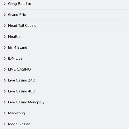
Gong Ball Jitu
Grand Prix
Head Tail Casino
Health
Idn 4 Stand
IDN Live
LIVE CASINO
Live Casino 24D
Live Casino 48D
Live Casino Monopoly
Marketing
Mega Sic Bac