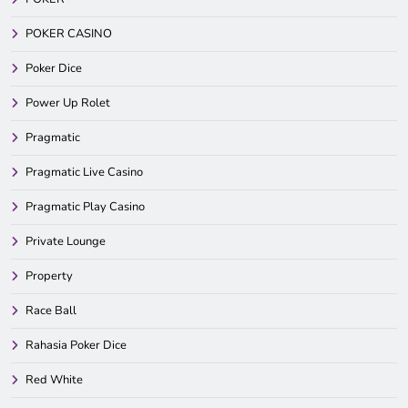
POKER CASINO
Poker Dice
Power Up Rolet
Pragmatic
Pragmatic Live Casino
Pragmatic Play Casino
Private Lounge
Property
Race Ball
Rahasia Poker Dice
Red White