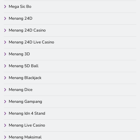
Mega Sic Bo
Menang 24D
Menang 24D Casino
Menang 24D Live Casino
Menang 3D
Menang 5D Ball
Menang Blackjack
Menang Dice
Menang Gampang
Menang Idn 4 Stand
Menang Live Casino
Menang Maksimal