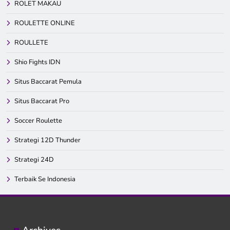
ROLET MAKAU
ROULETTE ONLINE
ROULLETE
Shio Fights IDN
Situs Baccarat Pemula
Situs Baccarat Pro
Soccer Roulette
Strategi 12D Thunder
Strategi 24D
Terbaik Se Indonesia