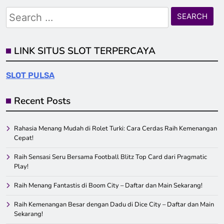
Search
for:
LINK SITUS SLOT TERPERCAYA
SLOT PULSA
Recent Posts
Rahasia Menang Mudah di Rolet Turki: Cara Cerdas Raih Kemenangan
Cepat!
Raih Sensasi Seru Bersama Football Blitz Top Card dari Pragmatic
Play!
Raih Menang Fantastis di Boom City – Daftar dan Main Sekarang!
Raih Kemenangan Besar dengan Dadu di Dice City – Daftar dan Main
Sekarang!