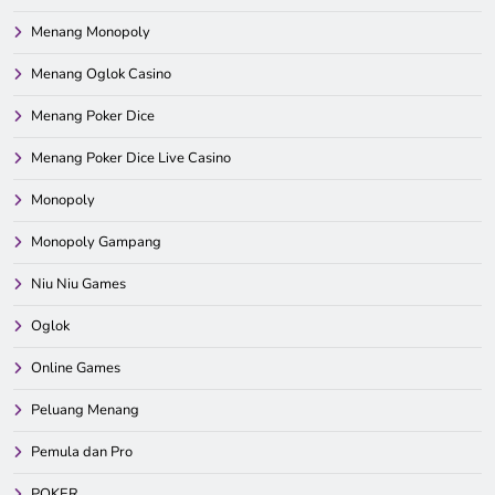
Menang Monopoly
Menang Oglok Casino
Menang Poker Dice
Menang Poker Dice Live Casino
Monopoly
Monopoly Gampang
Niu Niu Games
Oglok
Online Games
Peluang Menang
Pemula dan Pro
POKER