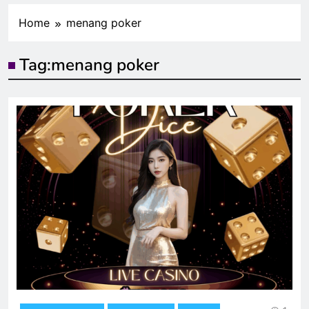
Home
menang poker
Tag:
menang poker