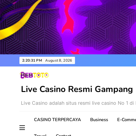
Skip
to
content
2:20:32 PM
August 8, 2026
Live Casino Resmi Gampang
Live Casino adalah situs resmi live casino No 1
CASINO TERPERCAYA
Business
E-Comme
Travel
Contact