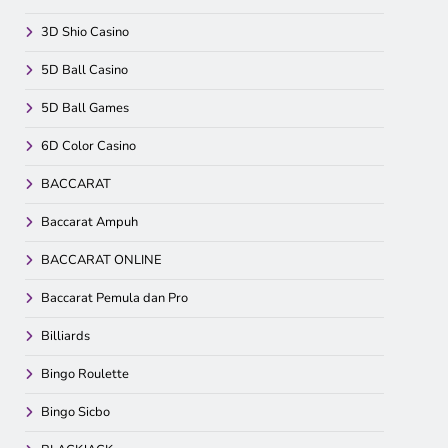
3D Shio Casino
5D Ball Casino
5D Ball Games
6D Color Casino
BACCARAT
Baccarat Ampuh
BACCARAT ONLINE
Baccarat Pemula dan Pro
Billiards
Bingo Roulette
Bingo Sicbo