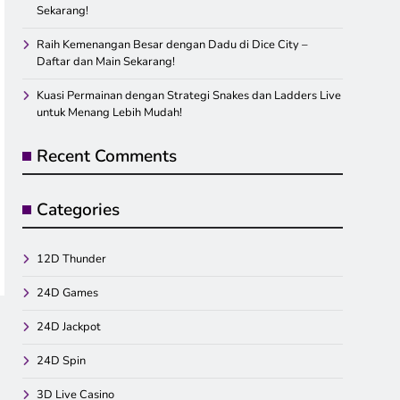
Sekarang!
Raih Kemenangan Besar dengan Dadu di Dice City –
Daftar dan Main Sekarang!
Kuasi Permainan dengan Strategi Snakes dan Ladders Live
untuk Menang Lebih Mudah!
Recent Comments
Categories
12D Thunder
24D Games
24D Jackpot
24D Spin
3D Live Casino