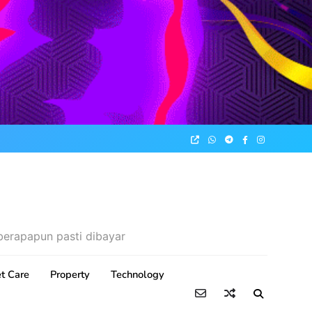
berapapun pasti dibayar
t Care
Property
Technology