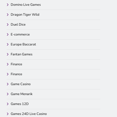
Domino Live Games
Dragon Tiger Wild
Duel Dice
E-commerce
Europe Baccarat
Fantan Games
Finance
Finance
Game Casino
Game Menarik
Games 12D
Games 24D Live Casino