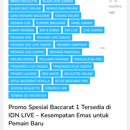
12
BINGO ROULETTE
BLACKJACK CASINO
months
BLACKJACK ONLINE
BONUS DAN PROMSI
ago
CARA MENANG BACCARAT
CASINO ONLINE
DOMINO LIVE
EUROPE BACCARAT
GAME CASINO
GAME MENARIK
IDN 4 STAND
IDN LIVE
LIVE CASINO
MENANG 24D
MENANG 24D CASINO
MENANG 24D LIVE CASINO
MENANG GAMPANG
MENANG LIVE CASINO
MENANG MAKSIMAL
ONLINE GAMES
PELUANG MENANG
PEMULA DAN PRO
PRAGMATIC LIVE CASINO
PRAGMATIC PLAY CASINO
PRIVATE LOUNGE
RED WHITE
ROULETTE ONLINE
SITUS BACCARAT PEMULA
SITUS BACCARAT PRO
SOCCER ROULETTE
STRATEGI 24D
TERBAIK SE INDONESIA
Promo Spesial Baccarat 1 Tersedia di
IDN LIVE – Kesempatan Emas untuk
Pemain Baru