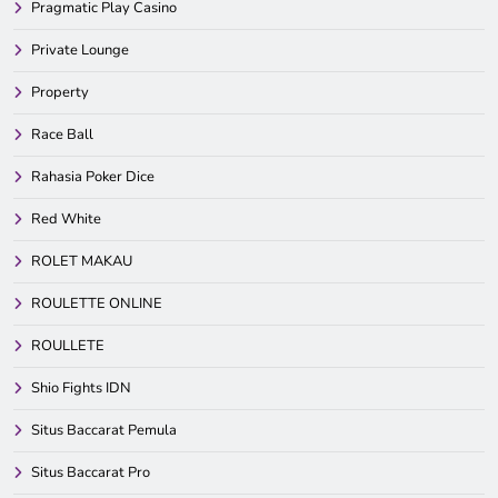
Pragmatic Play Casino
Private Lounge
Property
Race Ball
Rahasia Poker Dice
Red White
ROLET MAKAU
ROULETTE ONLINE
ROULLETE
Shio Fights IDN
Situs Baccarat Pemula
Situs Baccarat Pro