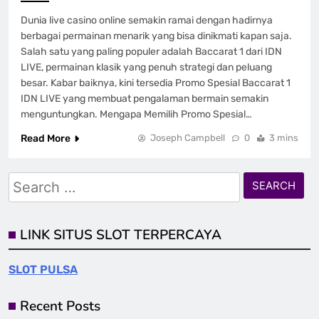
Dunia live casino online semakin ramai dengan hadirnya
berbagai permainan menarik yang bisa dinikmati kapan saja.
Salah satu yang paling populer adalah Baccarat 1 dari IDN
LIVE, permainan klasik yang penuh strategi dan peluang
besar. Kabar baiknya, kini tersedia Promo Spesial Baccarat 1
IDN LIVE yang membuat pengalaman bermain semakin
menguntungkan. Mengapa Memilih Promo Spesial…
Read More
Joseph Campbell
0
3 mins
Search
for:
LINK SITUS SLOT TERPERCAYA
SLOT PULSA
Recent Posts