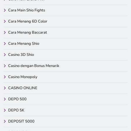
Cara Main Shio Fights
Cara Menang 6D Color
Cara Menang Baccarat
Cara Menang Shio
Casino 3D Shio
Casino dengan Bonus Menarik
Casino Monopoly
CASINO ONLINE
DEPO 500
DEPO 5K
DEPOSIT 5000