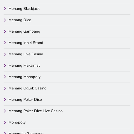
Menang Blackjack
Menang Dice
Menang Gampang
Menang Idn 4 Stand
Menang Live Casino
Menang Maksimal
Menang Monopoly
Menang Oglok Casino
Menang Poker Dice
Menang Poker Dice Live Casino
Monopoly
Monopoly Gampang