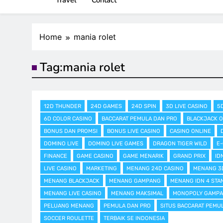
Home
mania rolet
Tag:
mania rolet
12D THUNDER
24D GAMES
24D SPIN
3D LIVE CASINO
5
6D COLOR CASINO
BACCARAT PEMULA DAN PRO
BLACKJACK O
BONUS DAN PROMSI
BONUS LIVE CASINO
CASINO ONLINE
DOMINO LIVE
DOMINO LIVE GAMES
DRAGON TIGER WILD
E
FINANCE
GAME CASINO
GAME MENARIK
GRAND PRIX
ID
LIVE CASINO
MARKETING
MENANG 24D CASINO
MENANG 3
MENANG BLACKJACK
MENANG GAMPANG
MENANG IDN 4 STA
MENANG LIVE CASINO
MENANG MAKSIMAL
MONOPOLY GAMP
PELUANG MENANG
PEMULA DAN PRO
SITUS BACCARAT PEMU
SOCCER ROULETTE
TERBAIK SE INDONESIA