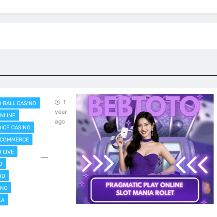
1
D BALL CASINO
year
NLINE
ago
DICE CASINO
-COMMERCE
N LIVE
D
ND
ANG
LA