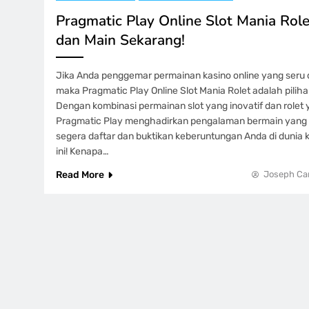
Pragmatic Play Online Slot Mania Role
dan Main Sekarang!
Jika Anda penggemar permainan kasino online yang seru 
maka Pragmatic Play Online Slot Mania Rolet adalah piliha
Dengan kombinasi permainan slot yang inovatif dan role
Pragmatic Play menghadirkan pengalaman bermain yang t
segera daftar dan buktikan keberuntungan Anda di dunia k
ini! Kenapa…
Read More
Joseph Ca