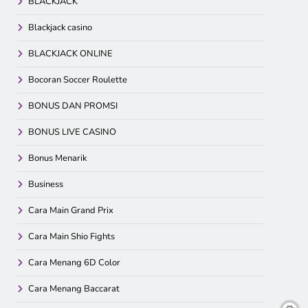
BLACKJACK
Blackjack casino
BLACKJACK ONLINE
Bocoran Soccer Roulette
BONUS DAN PROMSI
BONUS LIVE CASINO
Bonus Menarik
Business
Cara Main Grand Prix
Cara Main Shio Fights
Cara Menang 6D Color
Cara Menang Baccarat