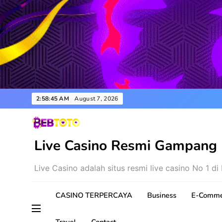
Skip
to
content
2:58:46 AM
August 7, 2026
Live Casino Resmi Gampang
Live Casino adalah situs resmi live casino No 1
CASINO TERPERCAYA
Business
E-Comme
Travel
Contact