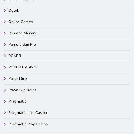
Oglok
Online Games
Peluang Menang
Pemula dan Pro
POKER
POKER CASINO
Poker Dice
Power Up Rolet
Pragmatic
Pragmatic Live Casino
Pragmatic Play Casino