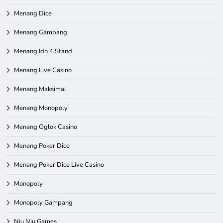
Menang Dice
Menang Gampang
Menang Idn 4 Stand
Menang Live Casino
Menang Maksimal
Menang Monopoly
Menang Oglok Casino
Menang Poker Dice
Menang Poker Dice Live Casino
Monopoly
Monopoly Gampang
Niu Niu Games