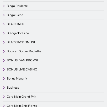
Bingo Roulette
Bingo Sicbo
BLACKJACK
Blackjack casino
BLACKJACK ONLINE
Bocoran Soccer Roulette
BONUS DAN PROMSI
BONUS LIVE CASINO
Bonus Menarik
Business
Cara Main Grand Prix
Cara Main Shio Fights