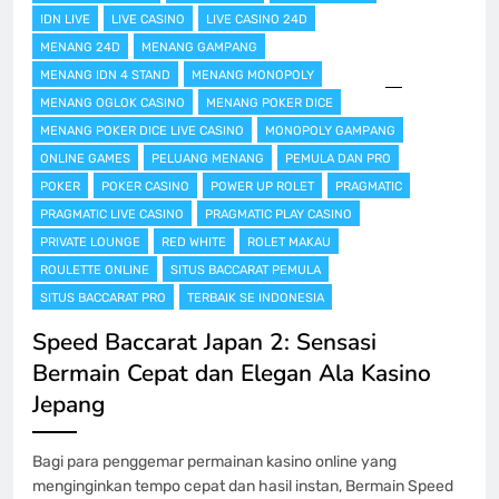
IDN LIVE
LIVE CASINO
LIVE CASINO 24D
MENANG 24D
MENANG GAMPANG
MENANG IDN 4 STAND
MENANG MONOPOLY
MENANG OGLOK CASINO
MENANG POKER DICE
MENANG POKER DICE LIVE CASINO
MONOPOLY GAMPANG
ONLINE GAMES
PELUANG MENANG
PEMULA DAN PRO
POKER
POKER CASINO
POWER UP ROLET
PRAGMATIC
PRAGMATIC LIVE CASINO
PRAGMATIC PLAY CASINO
PRIVATE LOUNGE
RED WHITE
ROLET MAKAU
ROULETTE ONLINE
SITUS BACCARAT PEMULA
SITUS BACCARAT PRO
TERBAIK SE INDONESIA
Speed Baccarat Japan 2: Sensasi
Bermain Cepat dan Elegan Ala Kasino
Jepang
Bagi para penggemar permainan kasino online yang
menginginkan tempo cepat dan hasil instan, Bermain Speed