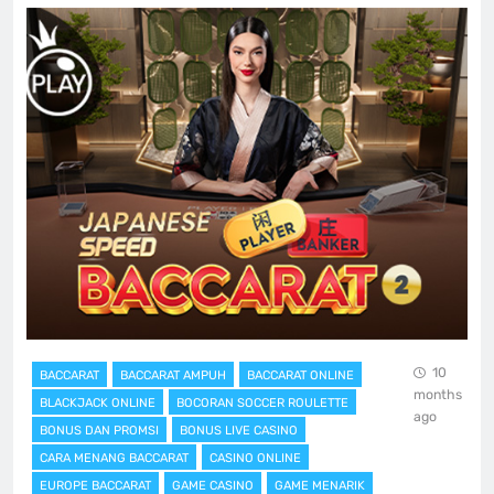
10
BACCARAT
BACCARAT AMPUH
BACCARAT ONLINE
months
BLACKJACK ONLINE
BOCORAN SOCCER ROULETTE
ago
BONUS DAN PROMSI
BONUS LIVE CASINO
CARA MENANG BACCARAT
CASINO ONLINE
EUROPE BACCARAT
GAME CASINO
GAME MENARIK