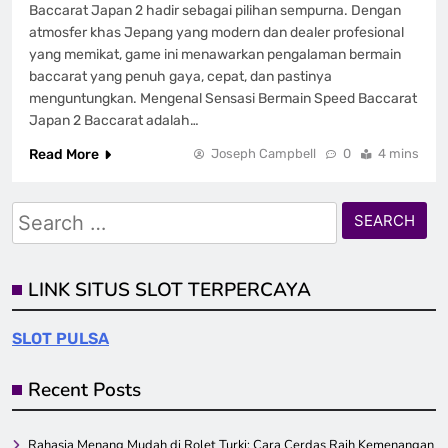
Baccarat Japan 2 hadir sebagai pilihan sempurna. Dengan
atmosfer khas Jepang yang modern dan dealer profesional
yang memikat, game ini menawarkan pengalaman bermain
baccarat yang penuh gaya, cepat, dan pastinya
menguntungkan. Mengenal Sensasi Bermain Speed Baccarat
Japan 2 Baccarat adalah…
Read More
Joseph Campbell
0
4 mins
Search
for:
LINK SITUS SLOT TERPERCAYA
SLOT PULSA
Recent Posts
Rahasia Menang Mudah di Rolet Turki: Cara Cerdas Raih Kemenangan