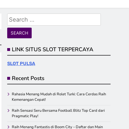
Search
for:
LINK SITUS SLOT TERPERCAYA
SLOT PULSA
Recent Posts
Rahasia Menang Mudah di Rolet Turki: Cara Cerdas Raih
Kemenangan Cepat!
Raih Sensasi Seru Bersama Football Blitz Top Card dari
Pragmatic Play!
Raih Menang Fantastis di Boom City – Daftar dan Main