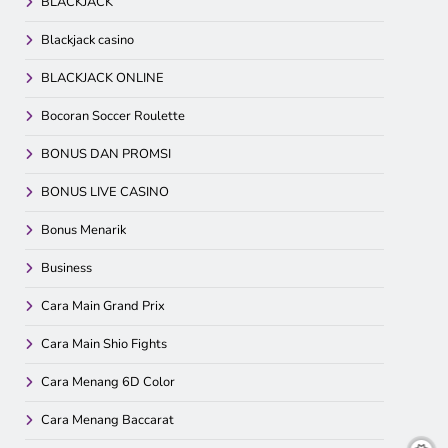
BLACKJACK
Blackjack casino
BLACKJACK ONLINE
Bocoran Soccer Roulette
BONUS DAN PROMSI
BONUS LIVE CASINO
Bonus Menarik
Business
Cara Main Grand Prix
Cara Main Shio Fights
Cara Menang 6D Color
Cara Menang Baccarat