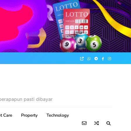
berapapun pasti dibayar
t Care
Property
Technology