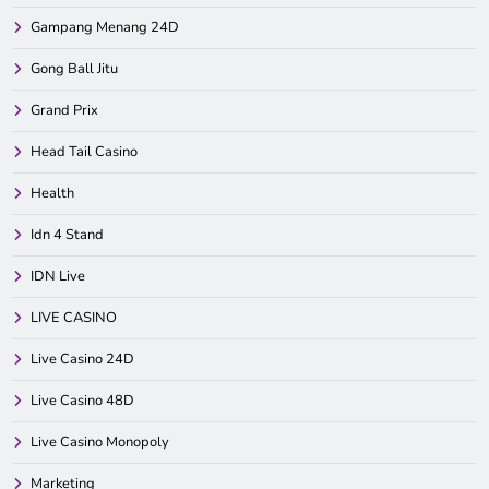
Gampang Menang 24D
Gong Ball Jitu
Grand Prix
Head Tail Casino
Health
Idn 4 Stand
IDN Live
LIVE CASINO
Live Casino 24D
Live Casino 48D
Live Casino Monopoly
Marketing