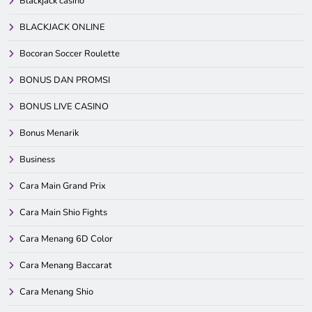
Blackjack casino
BLACKJACK ONLINE
Bocoran Soccer Roulette
BONUS DAN PROMSI
BONUS LIVE CASINO
Bonus Menarik
Business
Cara Main Grand Prix
Cara Main Shio Fights
Cara Menang 6D Color
Cara Menang Baccarat
Cara Menang Shio