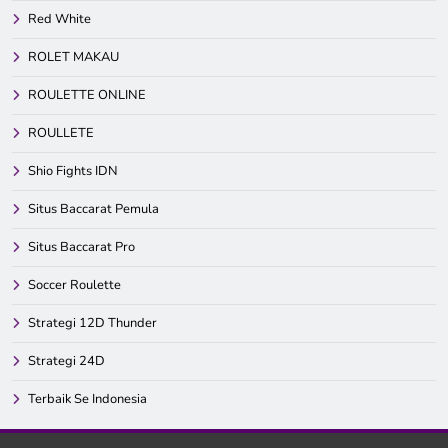
Red White
ROLET MAKAU
ROULETTE ONLINE
ROULLETE
Shio Fights IDN
Situs Baccarat Pemula
Situs Baccarat Pro
Soccer Roulette
Strategi 12D Thunder
Strategi 24D
Terbaik Se Indonesia