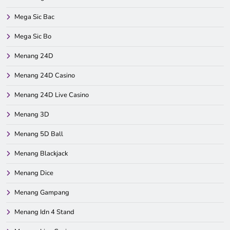
Mega Sic Bac
Mega Sic Bo
Menang 24D
Menang 24D Casino
Menang 24D Live Casino
Menang 3D
Menang 5D Ball
Menang Blackjack
Menang Dice
Menang Gampang
Menang Idn 4 Stand