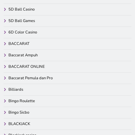
5D Ball Casino
5D Ball Games
6D Color Casino
BACCARAT
Baccarat Ampuh
BACCARAT ONLINE
Baccarat Pemula dan Pro
Billiards
Bingo Roulette
Bingo Sicbo
BLACKJACK