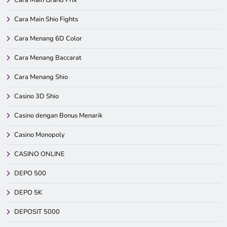
Cara Main Shio Fights
Cara Menang 6D Color
Cara Menang Baccarat
Cara Menang Shio
Casino 3D Shio
Casino dengan Bonus Menarik
Casino Monopoly
CASINO ONLINE
DEPO 500
DEPO 5K
DEPOSIT 5000