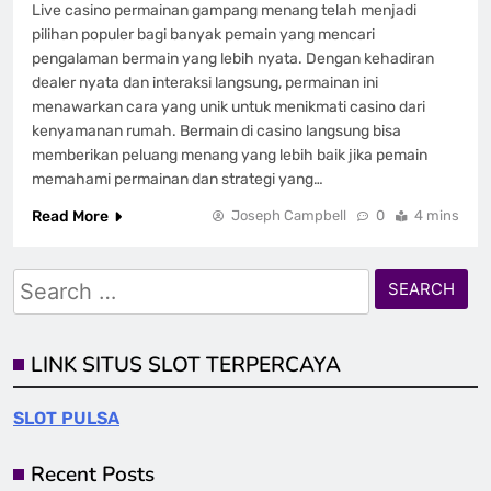
Live casino permainan gampang menang telah menjadi
pilihan populer bagi banyak pemain yang mencari
pengalaman bermain yang lebih nyata. Dengan kehadiran
dealer nyata dan interaksi langsung, permainan ini
menawarkan cara yang unik untuk menikmati casino dari
kenyamanan rumah. Bermain di casino langsung bisa
memberikan peluang menang yang lebih baik jika pemain
memahami permainan dan strategi yang…
Read More
Joseph Campbell
0
4 mins
Search
for:
LINK SITUS SLOT TERPERCAYA
SLOT PULSA
Recent Posts