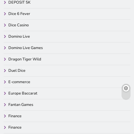
DEPOSIT 5K
Dice 6 Fever
Dice Casino
Domino Live
Domino Live Games
Dragon Tiger Wild
Duel Dice
E-commerce
Europe Baccarat
Fantan Games
Finance
Finance