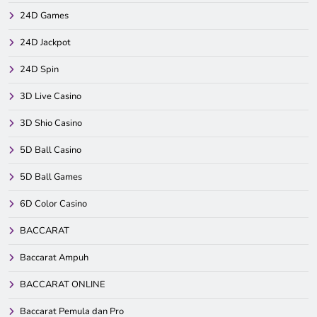
24D Games
24D Jackpot
24D Spin
3D Live Casino
3D Shio Casino
5D Ball Casino
5D Ball Games
6D Color Casino
BACCARAT
Baccarat Ampuh
BACCARAT ONLINE
Baccarat Pemula dan Pro