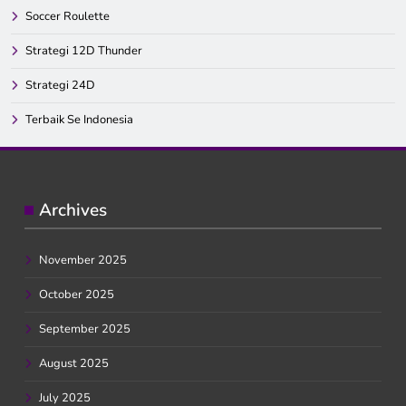
Soccer Roulette
Strategi 12D Thunder
Strategi 24D
Terbaik Se Indonesia
Archives
November 2025
October 2025
September 2025
August 2025
July 2025