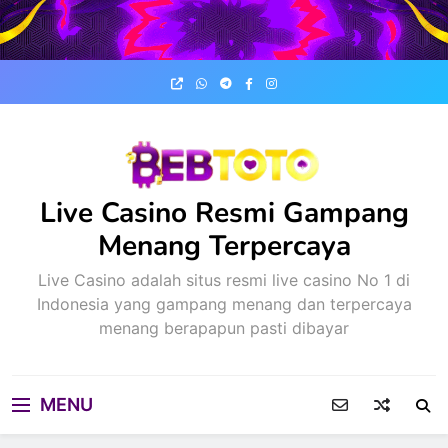
Skip
to
content
Live Casino Resmi Gampang
Menang Terpercaya
Live Casino adalah situs resmi live casino No 1 di
Indonesia yang gampang menang dan terpercaya
menang berapapun pasti dibayar
MENU