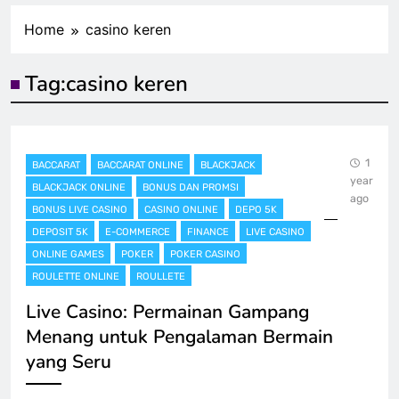
Home
casino keren
Tag:
casino keren
1
BACCARAT
BACCARAT ONLINE
BLACKJACK
year
BLACKJACK ONLINE
BONUS DAN PROMSI
ago
BONUS LIVE CASINO
CASINO ONLINE
DEPO 5K
DEPOSIT 5K
E-COMMERCE
FINANCE
LIVE CASINO
ONLINE GAMES
POKER
POKER CASINO
ROULETTE ONLINE
ROULLETE
Live Casino: Permainan Gampang
Menang untuk Pengalaman Bermain
yang Seru