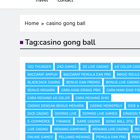
Home
casino gong ball
Tag:
casino gong ball
12D THUNDER
24D GAMES
3D LIVE CASINO
6D COLOR CAS
BACCARAT AMPUH
BACCARAT PEMULA DAN PRO
BINGO ROULE
BLACKJACK CASINO
BONUS DAN PROMSI
BONUS LIVE CASINO
BONUS MENARIK
CARA MAIN GRAND PRIX
CARA MAIN SHIO FI
CARA MENANG 6D COLOR
CARA MENANG SHIO
CASINO DENGAN BONUS MENARIK
CASINO MONOPOLY
DICE 6
DICE CASINO
DOMINO LIVE
DOMINO LIVE GAMES
DRAGON T
E-COMMERCE
FINANCE
GAME CASINO
GONG BALL JITU
LIVE CASINO
MENANG GAMPANG
MENANG LIVE CASINO
ME
ONLINE GAMES
PELUANG MENANG
PEMULA DAN PRO
POK