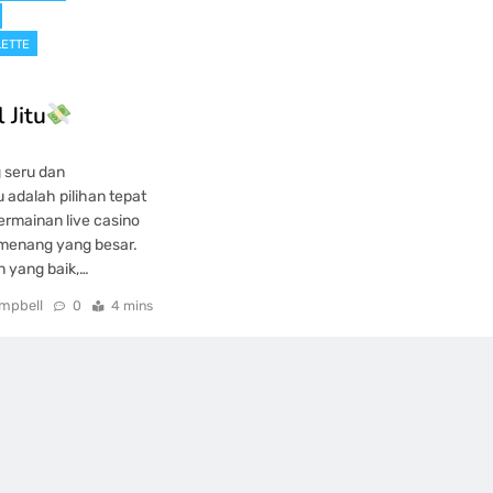
LETTE
 Jitu
 seru dan
 adalah pilihan tepat
ermainan live casino
 menang yang besar.
 yang baik,…
mpbell
0
4 mins