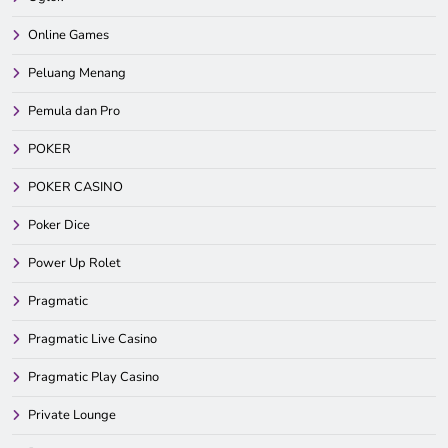
Online Games
Peluang Menang
Pemula dan Pro
POKER
POKER CASINO
Poker Dice
Power Up Rolet
Pragmatic
Pragmatic Live Casino
Pragmatic Play Casino
Private Lounge