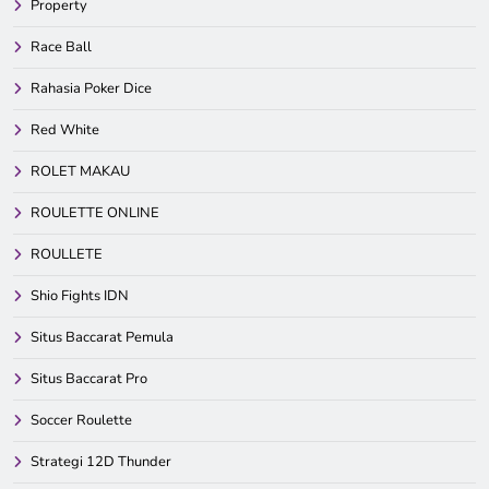
Property
Race Ball
Rahasia Poker Dice
Red White
ROLET MAKAU
ROULETTE ONLINE
ROULLETE
Shio Fights IDN
Situs Baccarat Pemula
Situs Baccarat Pro
Soccer Roulette
Strategi 12D Thunder