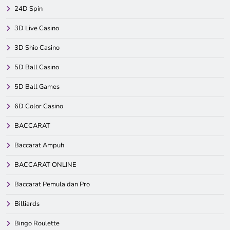
24D Spin
3D Live Casino
3D Shio Casino
5D Ball Casino
5D Ball Games
6D Color Casino
BACCARAT
Baccarat Ampuh
BACCARAT ONLINE
Baccarat Pemula dan Pro
Billiards
Bingo Roulette