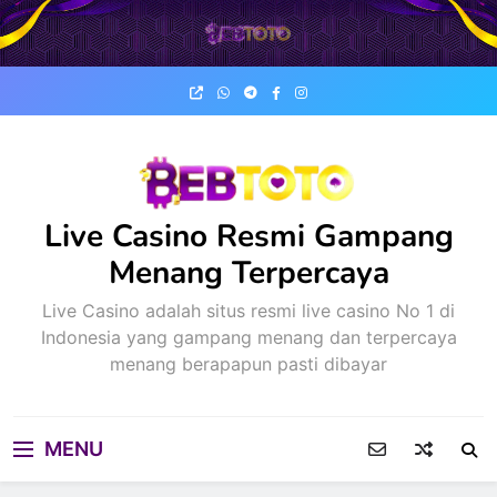
Skip
to
content
Live Casino Resmi Gampang
Menang Terpercaya
Live Casino adalah situs resmi live casino No 1 di
Indonesia yang gampang menang dan terpercaya
menang berapapun pasti dibayar
MENU