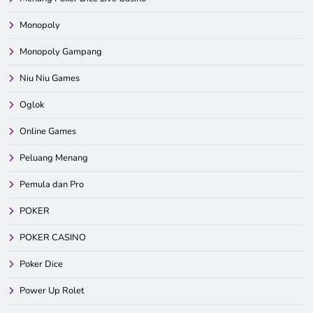
Monopoly
Monopoly Gampang
Niu Niu Games
Oglok
Online Games
Peluang Menang
Pemula dan Pro
POKER
POKER CASINO
Poker Dice
Power Up Rolet