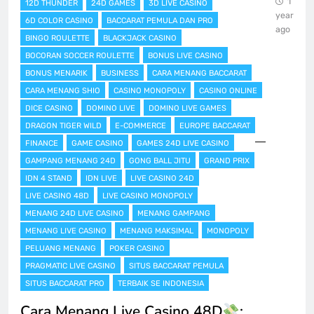
1
12D THUNDER
24D GAMES
3D LIVE CASINO
year
6D COLOR CASINO
BACCARAT PEMULA DAN PRO
ago
BINGO ROULETTE
BLACKJACK CASINO
BOCORAN SOCCER ROULETTE
BONUS LIVE CASINO
BONUS MENARIK
BUSINESS
CARA MENANG BACCARAT
CARA MENANG SHIO
CASINO MONOPOLY
CASINO ONLINE
DICE CASINO
DOMINO LIVE
DOMINO LIVE GAMES
DRAGON TIGER WILD
E-COMMERCE
EUROPE BACCARAT
FINANCE
GAME CASINO
GAMES 24D LIVE CASINO
GAMPANG MENANG 24D
GONG BALL JITU
GRAND PRIX
IDN 4 STAND
IDN LIVE
LIVE CASINO 24D
LIVE CASINO 48D
LIVE CASINO MONOPOLY
MENANG 24D LIVE CASINO
MENANG GAMPANG
MENANG LIVE CASINO
MENANG MAKSIMAL
MONOPOLY
PELUANG MENANG
POKER CASINO
PRAGMATIC LIVE CASINO
SITUS BACCARAT PEMULA
SITUS BACCARAT PRO
TERBAIK SE INDONESIA
Cara Menang Live Casino 48D
: