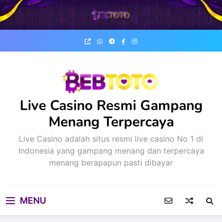
Skip
to
content
Live Casino Resmi Gampang
Menang Terpercaya
Live Casino adalah situs resmi live casino No 1 di
Indonesia yang gampang menang dan terpercaya
menang berapapun pasti dibayar
MENU