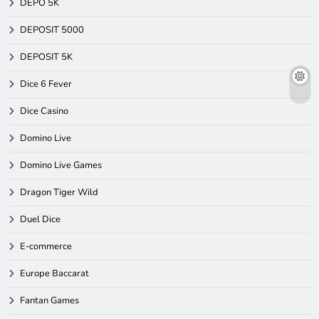
DEPO 5K
DEPOSIT 5000
DEPOSIT 5K
Dice 6 Fever
Dice Casino
Domino Live
Domino Live Games
Dragon Tiger Wild
Duel Dice
E-commerce
Europe Baccarat
Fantan Games