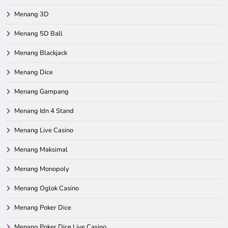
Menang 3D
Menang 5D Ball
Menang Blackjack
Menang Dice
Menang Gampang
Menang Idn 4 Stand
Menang Live Casino
Menang Maksimal
Menang Monopoly
Menang Oglok Casino
Menang Poker Dice
Menang Poker Dice Live Casino