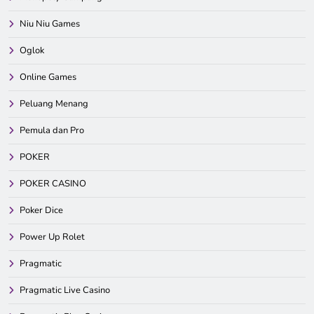
Niu Niu Games
Oglok
Online Games
Peluang Menang
Pemula dan Pro
POKER
POKER CASINO
Poker Dice
Power Up Rolet
Pragmatic
Pragmatic Live Casino