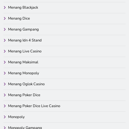
Menang Blackjack
Menang Dice
Menang Gampang
Menang Idn 4 Stand
Menang Live Casino
Menang Maksimal
Menang Monopoly
Menang Oglok Casino
Menang Poker Dice
Menang Poker Dice Live Casino
Monopoly
Monopoly Gampang