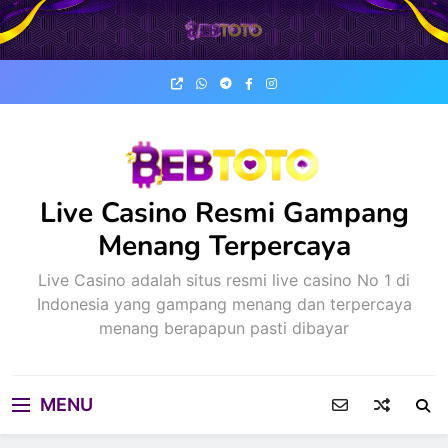
Skip
to
content
Live Casino Resmi Gampang
Menang Terpercaya
Live Casino adalah situs resmi live casino No 1 di
Indonesia yang gampang menang dan terpercaya
menang berapapun pasti dibayar
MENU