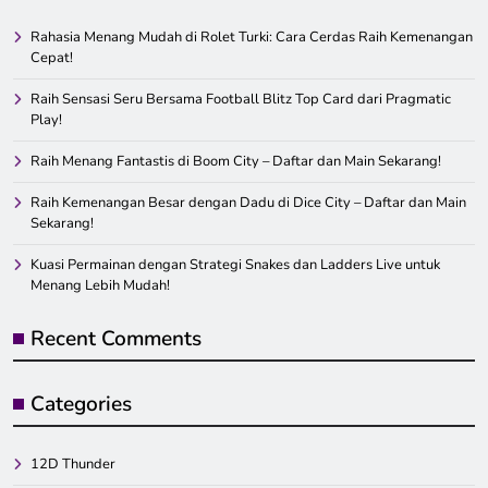
Rahasia Menang Mudah di Rolet Turki: Cara Cerdas Raih Kemenangan
Cepat!
Raih Sensasi Seru Bersama Football Blitz Top Card dari Pragmatic
Play!
Raih Menang Fantastis di Boom City – Daftar dan Main Sekarang!
Raih Kemenangan Besar dengan Dadu di Dice City – Daftar dan Main
Sekarang!
Kuasi Permainan dengan Strategi Snakes dan Ladders Live untuk
Menang Lebih Mudah!
Recent Comments
Categories
12D Thunder