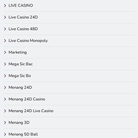
LIVE CASINO
Live Casino 24D
Live Casino 48D
Live Casino Monopoly
Marketing
Mega Sic Bac
Mega Sic Bo
Menang 24D
Menang 24D Casino
Menang 24D Live Casino
Menang 3D
Menang 5D Ball