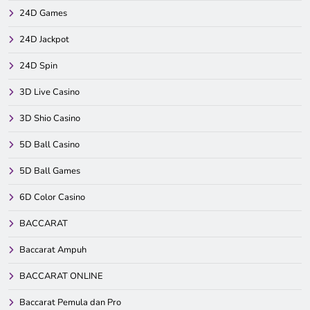
24D Games
24D Jackpot
24D Spin
3D Live Casino
3D Shio Casino
5D Ball Casino
5D Ball Games
6D Color Casino
BACCARAT
Baccarat Ampuh
BACCARAT ONLINE
Baccarat Pemula dan Pro