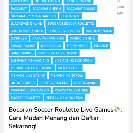
1
24D GAMES
3D LIVE CASINO
3D SHIO CASINO
year
BACCARAT
BACCARAT AMPUH
BACCARAT ONLINE
ago
BACCARAT PEMULA DAN PRO
BLACKJACK
BLACKJACK ONLINE
BOCORAN SOCCER ROULETTE
BONUS DAN PROMSI
BONUS LIVE CASINO
BONUS MENARIK
BUSINESS
CARA MENANG SHIO
CASINO 3D SHIO
CASINO ONLINE
DICE CASINO
E-COMMERCE
FINANCE
GAME CASINO
GAMES 24D LIVE CASINO
GAMPANG MENANG 24D
LIVE CASINO MONOPOLY
MENANG 24D LIVE CASINO
MENANG DICE
MENANG LIVE CASINO
MENANG MONOPOLY
ONLINE GAMES
PEMULA DAN PRO
POKER CASINO
PRAGMATIC LIVE CASINO
RAHASIA POKER DICE
SOCCER ROULETTE
TERBAIK SE INDONESIA
Bocoran Soccer Roulette Live Games
:
Cara Mudah Menang dan Daftar
Sekarang!