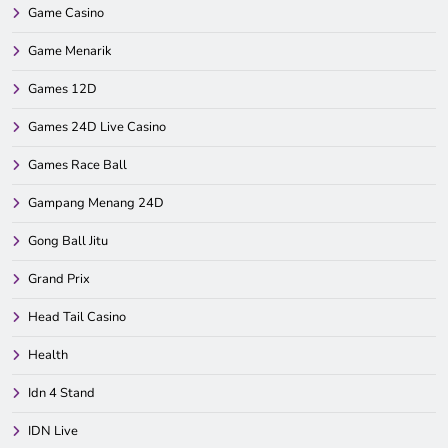
Game Casino
Game Menarik
Games 12D
Games 24D Live Casino
Games Race Ball
Gampang Menang 24D
Gong Ball Jitu
Grand Prix
Head Tail Casino
Health
Idn 4 Stand
IDN Live