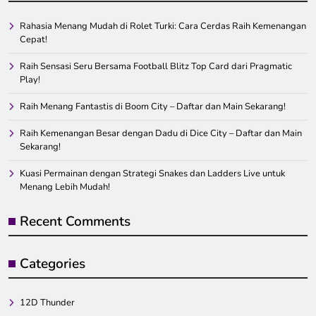
Rahasia Menang Mudah di Rolet Turki: Cara Cerdas Raih Kemenangan
Cepat!
Raih Sensasi Seru Bersama Football Blitz Top Card dari Pragmatic
Play!
Raih Menang Fantastis di Boom City – Daftar dan Main Sekarang!
Raih Kemenangan Besar dengan Dadu di Dice City – Daftar dan Main
Sekarang!
Kuasi Permainan dengan Strategi Snakes dan Ladders Live untuk
Menang Lebih Mudah!
Recent Comments
Categories
12D Thunder