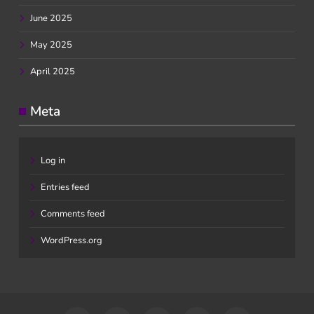
June 2025
May 2025
April 2025
Meta
Log in
Entries feed
Comments feed
WordPress.org