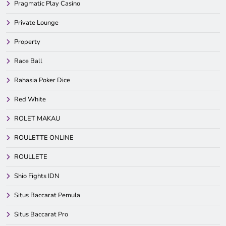
Pragmatic Play Casino
Private Lounge
Property
Race Ball
Rahasia Poker Dice
Red White
ROLET MAKAU
ROULETTE ONLINE
ROULLETE
Shio Fights IDN
Situs Baccarat Pemula
Situs Baccarat Pro