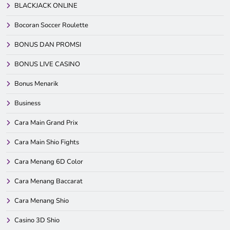
BLACKJACK ONLINE
Bocoran Soccer Roulette
BONUS DAN PROMSI
BONUS LIVE CASINO
Bonus Menarik
Business
Cara Main Grand Prix
Cara Main Shio Fights
Cara Menang 6D Color
Cara Menang Baccarat
Cara Menang Shio
Casino 3D Shio