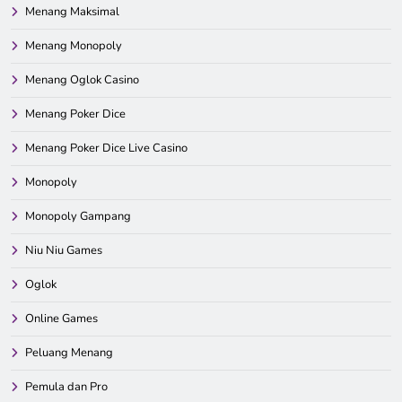
Menang Maksimal
Menang Monopoly
Menang Oglok Casino
Menang Poker Dice
Menang Poker Dice Live Casino
Monopoly
Monopoly Gampang
Niu Niu Games
Oglok
Online Games
Peluang Menang
Pemula dan Pro