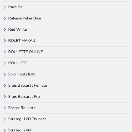
Race Ball
Rahasia Poker Dice
Red White
ROLET MAKAU
ROULETTE ONLINE
ROULLETE
Shio Fights IDN
Situs Baccarat Pemula
Situs Baccarat Pro
Soccer Roulette
Strategi 12D Thunder
Strategi 24D