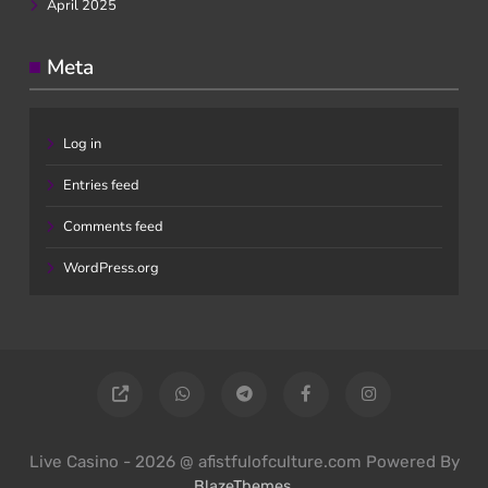
April 2025
Meta
Log in
Entries feed
Comments feed
WordPress.org
Live Casino - 2026 @ afistfulofculture.com Powered By
.
BlazeThemes