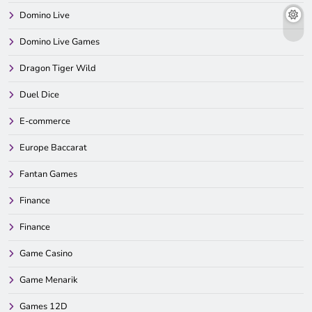
Domino Live
Domino Live Games
Dragon Tiger Wild
Duel Dice
E-commerce
Europe Baccarat
Fantan Games
Finance
Finance
Game Casino
Game Menarik
Games 12D